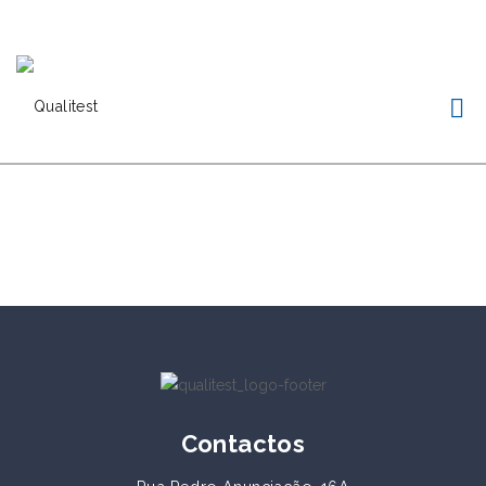
kitchen project 10
/
/
ECLECTIC
MORDEN
VINTAGE
Contactos