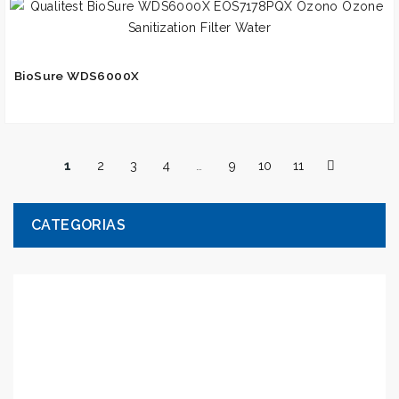
BioSure WDS6000X
1
2
3
4
…
9
10
11
CATEGORIAS