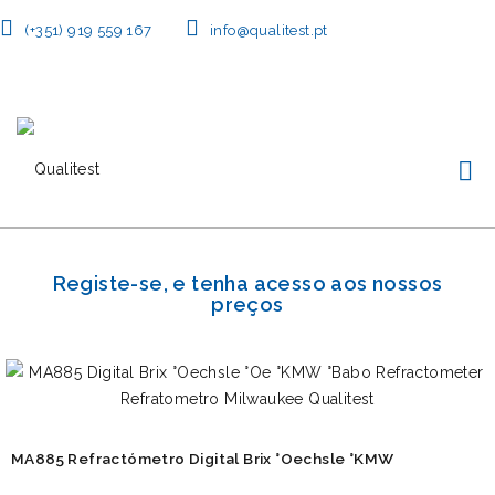
(+351) 919 559 167
info@qualitest.pt
Registe-se, e tenha acesso aos nossos
preços
MA885 Refractómetro Digital Brix °Oechsle °KMW