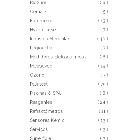
BioSure
( 6 )
Comark
( 5 )
Fotómetros
( 13 )
Hydrosense
( 7 )
Industria Alimentar
( 40 )
Legionella
( 7 )
Medidores Eletroquímicos
( 8 )
Milwaukee
( 19 )
Ozono
( 7 )
Palintest
( 75 )
Piscinas & SPA
( 8 )
Reagentes
( 24 )
Refractómetros
( 11 )
Sensores Kemio
( 13 )
Serviços
( 3 )
Superfície
( 3 )