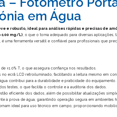
 – Fotómetro Portát
mónia em Água
eve e robusto, ideal para análises rápidas e precisas de a
0–100 mg/L)
, o que o torna adequado para diversas aplicações,
 é uma ferramenta versátil e confiável para profissionais que prec
 de ±1.0% T, o que assegura confiança nos resultados.
s no ecrã LCD retroiluminado, facilitando a leitura mesmo em co
 água contribui para a durabilidade e praticidade do equipamento.
s testes, o que facilita o controle e a auditoria dos dados.
ão eficiente dos dados, além de possibilitar atualizações simpl
ente à prova de água, garantindo operação segura em ambientes 
o tornam ideal para uso técnico em campo, proporcionando mobili