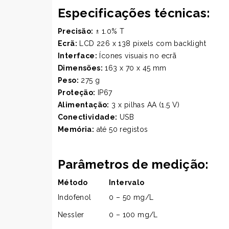
Especificações técnicas:
Precisão:
± 1.0% T
Ecrã:
LCD 226 x 138 pixels com backlight
Interface:
Ícones visuais no ecrã
Dimensões:
163 x 70 x 45 mm
Peso:
275 g
Proteção:
IP67
Alimentação:
3 x pilhas AA (1.5 V)
Conectividade:
USB
Memória:
até 50 registos
Parâmetros de medição:
Método
Intervalo
Indofenol
0 – 50 mg/L
Nessler
0 – 100 mg/L