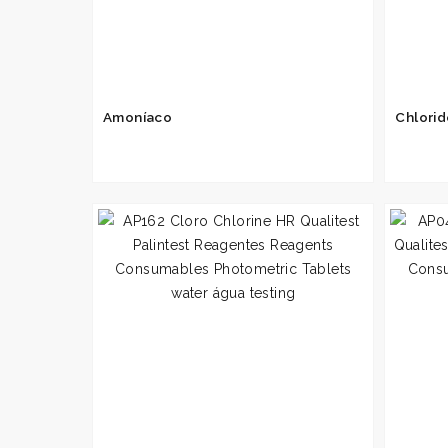
Amoníaco
Chlorid