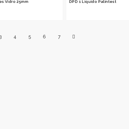
es Vidro 25mm
DPD 1 Liquido Palintest
3
4
5
6
7