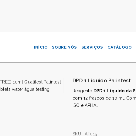
INÍCIO
SOBRE NÓS
SERVIÇOS
CATÁLOGO
DPD 1 Liquido Palintest
Reagente
DPD 1 Líquido da P
com 12 frascos de 10 ml. Com
ISO e APHA..
SKU :
AT015