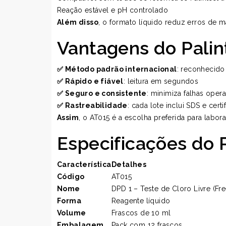
Reação estável e pH controlado
Além disso
, o formato líquido reduz erros de m
Vantagens do Palin
✅ Método padrão internacional
: reconhecid
✅ Rápido e fiável
: leitura em segundos
✅ Seguro e consistente
: minimiza falhas opera
✅ Rastreabilidade
: cada lote inclui SDS e cert
Assim
, o AT015 é a escolha preferida para laborat
Especificações do 
Característica
Detalhes
Código
AT015
Nome
DPD 1 – Teste de Cloro Livre (Fre
Forma
Reagente líquido
Volume
Frascos de 10 ml
Embalagem
Pack com 12 frascos