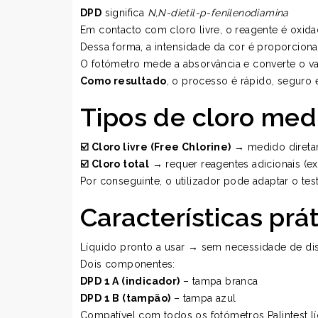
DPD
significa
N,N-dietil-p-fenilenodiamina
Em contacto com cloro livre, o reagente é oxid
Dessa forma, a intensidade da cor é proporciona
O fotómetro mede a absorvância e converte o v
Como resultado
, o processo é rápido, seguro e
Tipos de cloro med
☑️ Cloro livre (Free Chlorine)
→ medido direta
☑️ Cloro total
→ requer reagentes adicionais (ex
Por conseguinte, o utilizador pode adaptar o tes
Características prá
Líquido pronto a usar → sem necessidade de d
Dois componentes:
DPD 1 A (indicador)
– tampa branca
DPD 1 B (tampão)
– tampa azul
Compatível com todos os fotómetros Palintest l