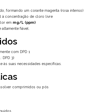
ado, formando um corante magenta (rosa intenso)
l à concentração de cloro livre
alor em
mg/L (ppm)
 altamente fiável.
idos
mente com DPD 1
.: DPD 3)
te às suas necessidades específicas.
ticas
issolver comprimidos ou pós
íquidos