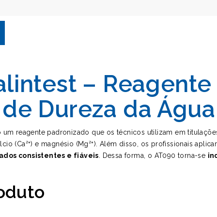
lintest – Reagente
 de Dureza da Água
um reagente padronizado que os técnicos utilizam em titulaçõ
lcio (Ca²⁺) e magnésio (Mg²⁺). Além disso, os profissionais apli
tados consistentes e fiáveis
. Dessa forma, o AT090 torna-se
in
roduto