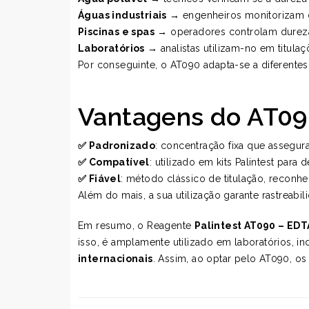
Águas industriais
→ engenheiros monitorizam du
Piscinas e spas
→ operadores controlam dureza 
Laboratórios
→ analistas utilizam-no em titul
Por conseguinte, o AT090 adapta-se a diferentes
Vantagens do AT0
✅ Padronizado
: concentração fixa que assegura
✅ Compatível
: utilizado em kits Palintest para
✅ Fiável
: método clássico de titulação, reconhe
Além do mais, a sua utilização garante rastreab
Em resumo, o Reagente
Palintest AT090 – EDT
isso, é amplamente utilizado em laboratórios, in
internacionais
. Assim, ao optar pelo AT090, os