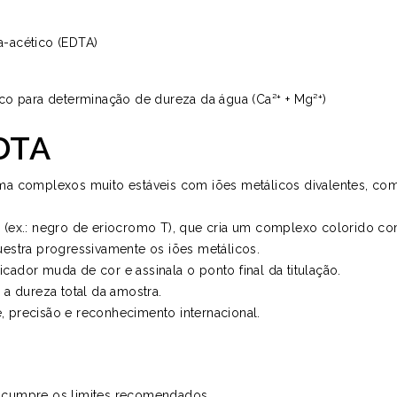
a-acético (EDTA)
o para determinação de dureza da água (Ca²⁺ + Mg²⁺)
DTA
ma complexos muito estáveis com iões metálicos divalentes, com
 (ex.: negro de eriocromo T), que cria um complexo colorido co
uestra progressivamente os iões metálicos.
ador muda de cor e assinala o ponto final da titulação.
 a dureza total da amostra.
 precisão e reconhecimento internacional.
a cumpre os limites recomendados.