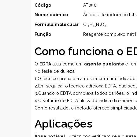
Código
AT090
Nome químico
Ácido etilenodiamino tetr
Fórmula molecular
C₁₀H₁₆N₂O₈
Função
Reagente complexométric
Como funciona o E
O
EDTA
atua como um
agente quelante
e for
No teste de dureza:
1.O técnico prepara a amostra com um indicador
2.Em seguida, o técnico adiciona EDTA, que seq
3.Quando o EDTA complexa todos os iões, o indic
4.O volume de EDTA utilizado indica diretamente
Como resultado, o método oferece simplicidade,
Aplicações
Água potável
→ técnicos verificam se a durez