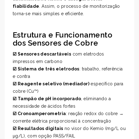
fiabilidade
. Assim, o processo de monitorização
torna-se mais simples e eficiente.
Estrutura e Funcionamento
dos Sensores de Cobre
☑️ Sensores descartáveis
com eletrodos
impressos em carbono
☑️ Sistema de três eletrodos
: trabalho, referência
e contra
☑️ Reagente seletivo (mediador)
específico para
cobre (Cu²⁺)
☑️ Tampão de pH incorporado
, eliminando a
necessidade de ácidos fortes
☑️ Cronoamperometria
: reação redox do cobre →
corrente elétrica proporcional à concentração
☑️ Resultados digitais
no visor do Kemio (mg/L ou
µg/L), com opção PASS/FAIL