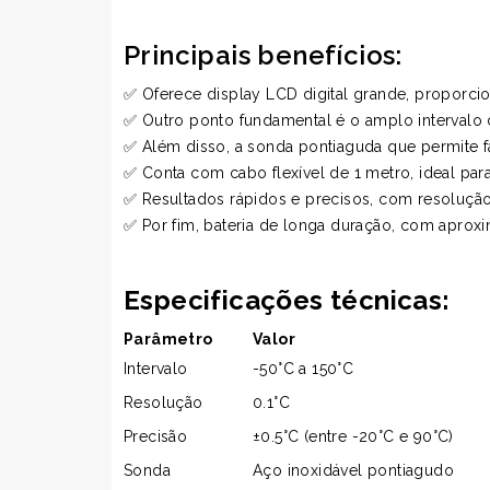
Principais benefícios:
✅ Oferece display LCD digital grande, proporcio
✅ Outro ponto fundamental é o amplo intervalo d
✅ Além disso, a sonda pontiaguda que permite f
✅ Conta com cabo flexível de 1 metro, ideal par
✅ Resultados rápidos e precisos, com resolução 
✅ Por fim, bateria de longa duração, com aproxi
Especificações técnicas:
Parâmetro
Valor
Intervalo
-50°C a 150°C
Resolução
0.1°C
Precisão
±0.5°C (entre -20°C e 90°C)
Sonda
Aço inoxidável pontiagudo