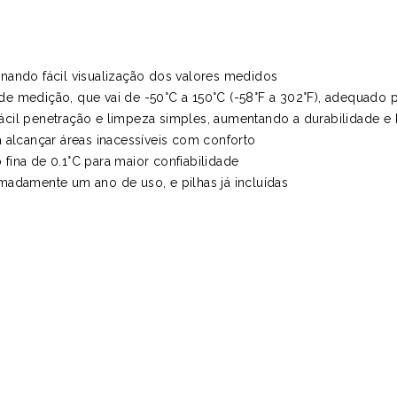
nando fácil visualização dos valores medidos
e medição, que vai de -50°C a 150°C (-58°F a 302°F), adequado p
ácil penetração e limpeza simples, aumentando a durabilidade e 
a alcançar áreas inacessíveis com conforto
fina de 0.1°C para maior confiabilidade
madamente um ano de uso, e pilhas já incluídas