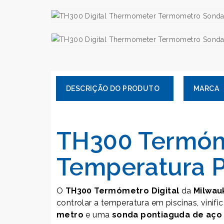
MARCA
TH300 Termóme
Temperatura Pr
O
TH300 Termómetro Digital
da
Milwau
controlar a temperatura em piscinas, vinif
metro
e uma
sonda pontiaguda de aço 