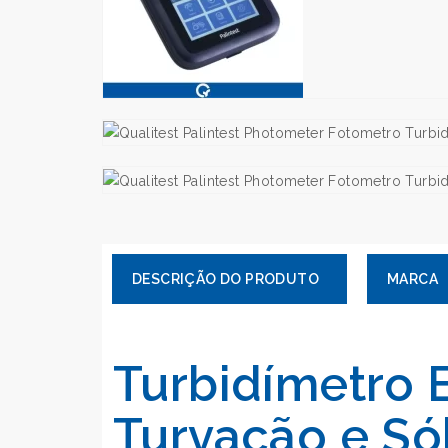
MARCA
Turbidímetro 
Turvação e Só