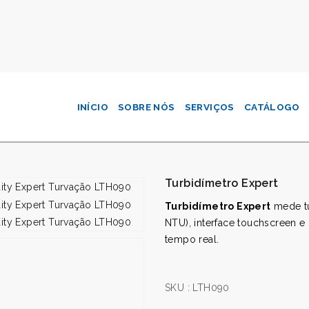
INÍCIO
SOBRE NÓS
SERVIÇOS
CATÁLOGO
Turbidímetro Expert
Turbidímetro Expert
mede tu
NTU), interface touchscreen e
tempo real.
SKU :
LTH090