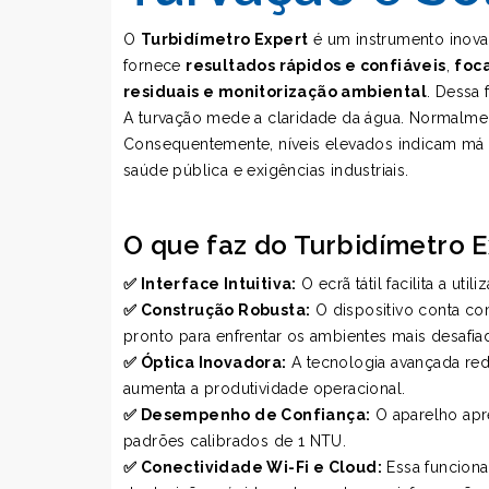
O
Turbidímetro Expert
é um instrumento inova
fornece
resultados rápidos e confiáveis
,
foc
residuais e monitorização ambiental
. Dessa
A turvação mede a claridade da água. Normalment
Consequentemente, níveis elevados indicam má 
saúde pública e exigências industriais.
O que faz do Turbidímetro E
✅ Interface Intuitiva:
O ecrã tátil facilita a ut
✅ Construção Robusta:
O dispositivo conta com
pronto para enfrentar os ambientes mais desafia
✅ Óptica Inovadora:
A tecnologia avançada red
aumenta a produtividade operacional.
✅ Desempenho de Confiança:
O aparelho apre
padrões calibrados de 1 NTU.
✅ Conectividade Wi-Fi e Cloud:
Essa funciona