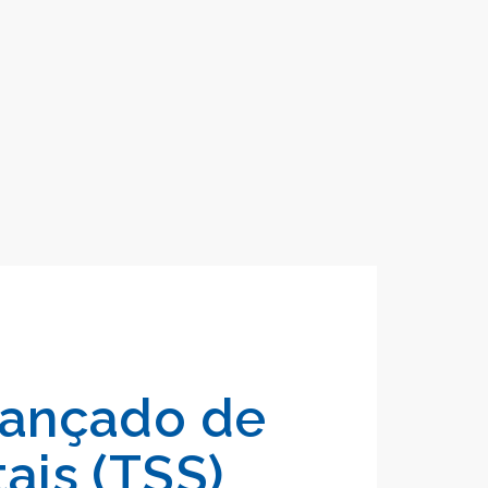
vançado de
ais (TSS)