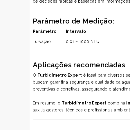
de decisões rápidas e baseadas em informações 
Parâmetro de Medição:
Parâmetro
Intervalo
Turvação
0,01 – 1000 NTU
Aplicações recomendadas
O
Turbidímetro
Expert
é ideal para diversos s
buscam garantir a segurança e qualidade da águ
preventivas e corretivas, assegurando o atendim
Em resumo, o
Turbidímetro Expert
combina
i
auxilia gestores, técnicos e profissionais ambi