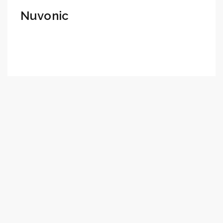
Nuvonic
Pureline ECO UV